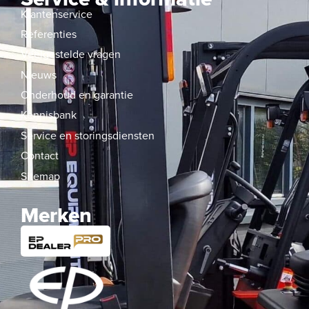
Klantenservice
Referenties
Veelgestelde vragen
Nieuws
Onderhoud en garantie
Kennisbank
Service en storingsdiensten
Contact
Sitemap
Merken