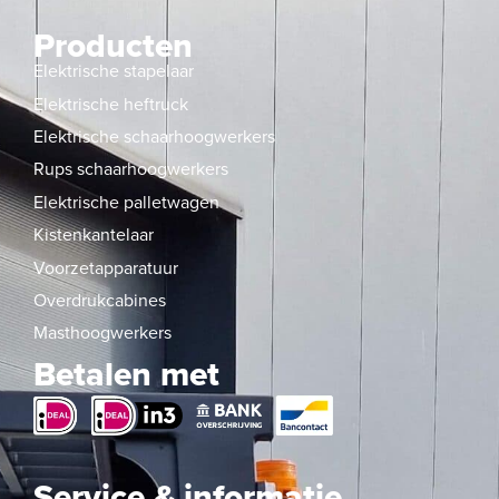
Producten
Elektrische stapelaar
Elektrische heftruck
Elektrische schaarhoogwerkers
Rups schaarhoogwerkers
Elektrische palletwagen
Kistenkantelaar
Voorzetapparatuur
Overdrukcabines
Masthoogwerkers
Betalen met
Service & informatie