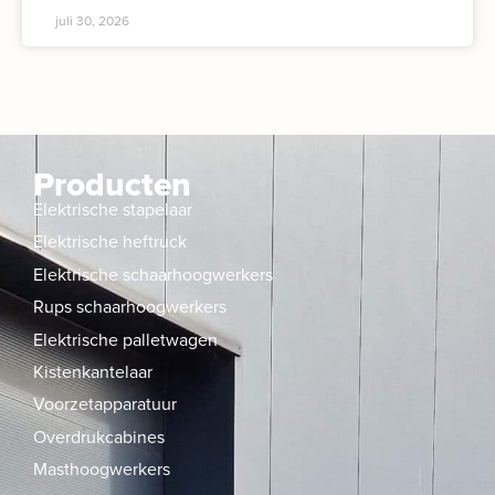
juli 30, 2026
Producten
Elektrische stapelaar
Elektrische heftruck
Elektrische schaarhoogwerkers
Rups schaarhoogwerkers
Elektrische palletwagen
Kistenkantelaar
Voorzetapparatuur
Overdrukcabines
Masthoogwerkers