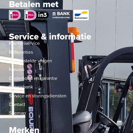
Betalen met
Service & informatie
Klantenservice
Referenties
Veelgestelde vragen
Nieuws
Onderhoud en garantie
Kennisbank
Service en storingsdiensten
Contact
Sitemap
Merken