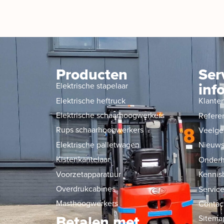
Producten
Ser
inf
Elektrische stapelaar
Elektrische heftruck
Klante
Elektrische schaarhoogwerkers
Refere
Rups schaarhoogwerkers
Veelge
Elektrische palletwagen
Nieuw
Kistenkantelaar
Onderh
Voorzetapparatuur
Kennis
Overdrukcabines
Service
Masthoogwerkers
Contac
Betalen met
Sitema