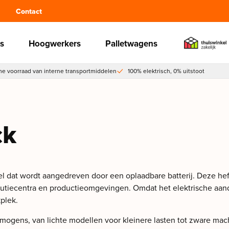
Contact
s
Hoogwerkers
Palletwagens
e voorraad van interne transportmiddelen
100% elektrisch, 0% uitstoot
ck
el dat wordt aangedreven door een oplaadbare batterij. Deze heft
butiecentra en productieomgevingen. Omdat het elektrische aand
kplek.
vermogens, van lichte modellen voor kleinere lasten tot zware ma