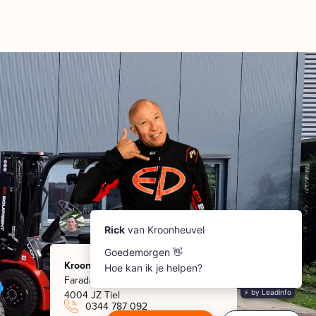
Kroonheuvel
Faradaystraat 8
4004 JZ Tiel
0344 787 092