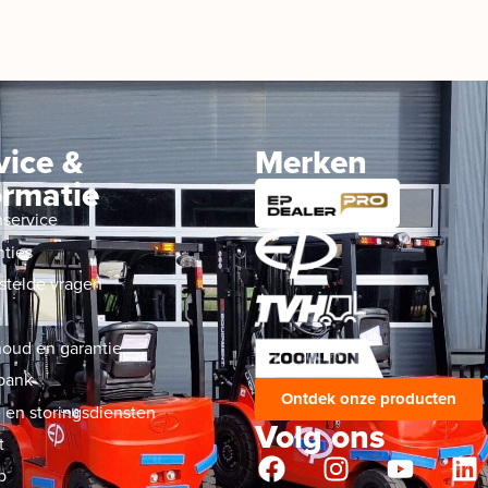
vice &
Merken
ormatie
nservice
nties
stelde vragen
s
oud en garantie
bank
Ontdek onze producten
 en storingsdiensten
Volg ons
t
p