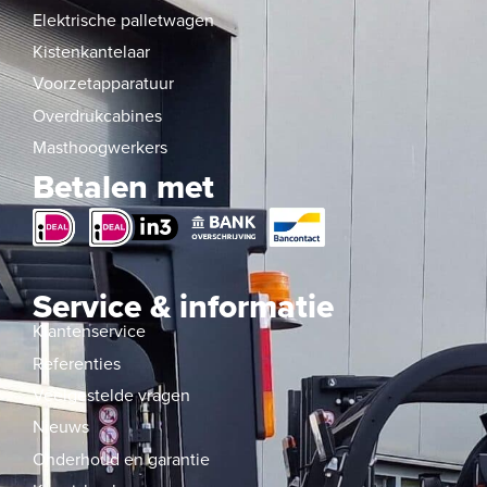
Elektrische palletwagen
Kistenkantelaar
Voorzetapparatuur
Overdrukcabines
Masthoogwerkers
Betalen met
Service & informatie
Klantenservice
Referenties
Veelgestelde vragen
Nieuws
Onderhoud en garantie