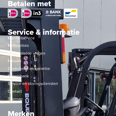
Betalen met
Service & informatie
Klantenservice
Referenties
Veelgestelde vragen
Nieuws
Onderhoud en garantie
Kennisbank
Service en storingsdiensten
Contact
Sitemap
Merken