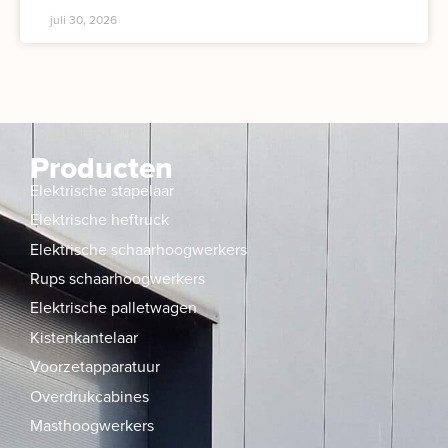
juli 30, 2026
Producten
Elektrische stapelaar
Elektrische heftruck
Elektrische schaarhoogwerkers
Rups schaarhoogwerkers
Elektrische palletwagen
Kistenkantelaar
Voorzetapparatuur
Overdrukcabines
Masthoogwerkers