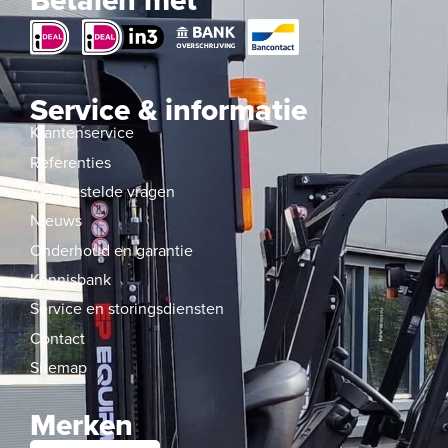
Betalen met
Service & informatie
Klantenservice
Referenties
Veelgestelde vragen
Nieuws
Onderhoud en garantie
Kennisbank
Service en storingsdiensten
Contact
Sitemap
Merken