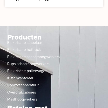
Producten
Elektrische stapelaar
Elektrische heftruck
Elektrische schaarhoogwerkers
Rups schaarhoogwerkers
Elektrische palletwagen
Kistenkantelaar
Voorzetapparatuur
Overdrukcabines
Masthoogwerkers