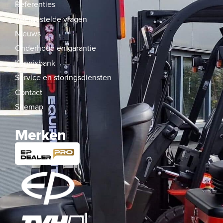
Referenties
Veelgestelde vragen
Nieuws
Onderhoud en garantie
Kennisbank
Service en storingsdiensten
Contact
Sitemap
Merken