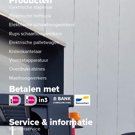
Producten
Elektrische stapelaar
Elektrische heftruck
Elektrische schaarhoogwerkers
Rups schaarhoogwerkers
Elektrische palletwagen
Kistenkantelaar
Voorzetapparatuur
Overdrukcabines
Masthoogwerkers
Betalen met
Service & informatie
Klantenservice