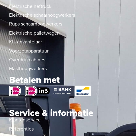
Elektrische heftruck
Elektrische schaarhoogwerkers
Rups schaarhoogwerkers
Elektrische palletwagen
Kistenkantelaar
Voorzetapparatuur
Overdrukcabines
Masthoogwerkers
Betalen met
Service & informatie
Klantenservice
Referenties