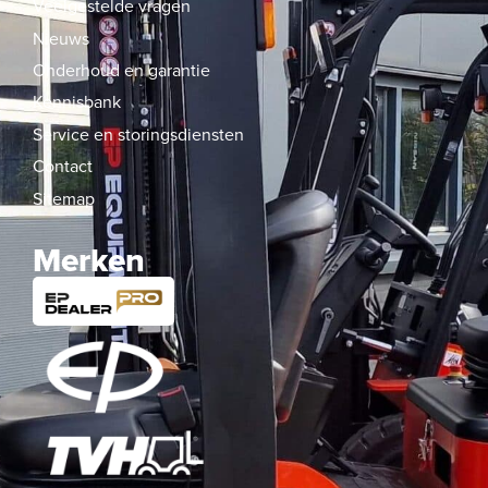
Veelgestelde vragen
Nieuws
Onderhoud en garantie
Kennisbank
Service en storingsdiensten
Contact
Sitemap
Merken