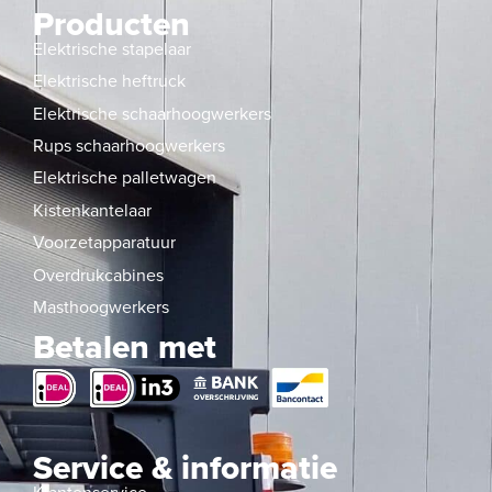
Producten
Elektrische stapelaar
Elektrische heftruck
Elektrische schaarhoogwerkers
Rups schaarhoogwerkers
Elektrische palletwagen
Kistenkantelaar
Voorzetapparatuur
Overdrukcabines
Masthoogwerkers
Betalen met
Service & informatie