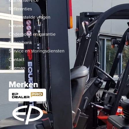
Klantenservice
Referenties
Veelgestelde vragen
Nieuws
Onderhoud en garantie
Kennisbank
Service en storingsdiensten
Contact
Sitemap
Merken