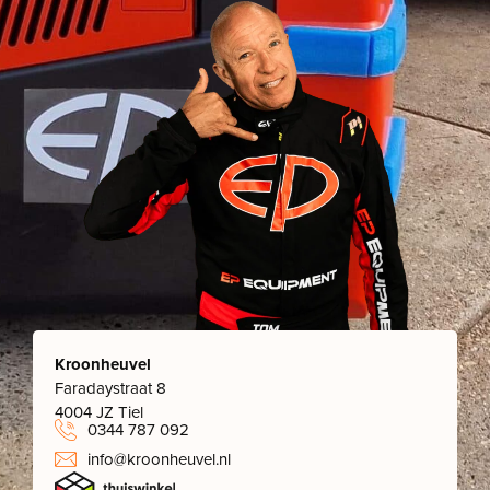
Kroonheuvel
Faradaystraat 8
4004 JZ Tiel
0344 787 092
info@kroonheuvel.nl