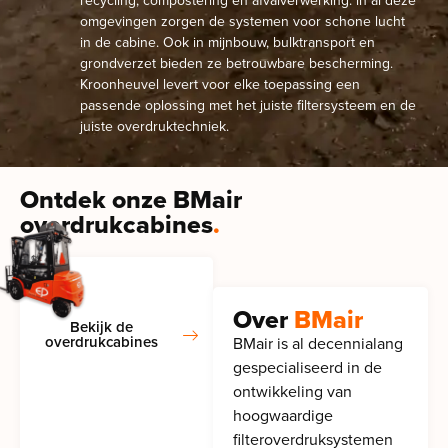
recycling, compostering en afvalverwerking: in al deze
omgevingen zorgen de systemen voor schone lucht
in de cabine. Ook in mijnbouw, bulktransport en
grondverzet bieden ze betrouwbare bescherming.
Kroonheuvel levert voor elke toepassing een
passende oplossing met het juiste filtersysteem en de
juiste overdruktechniek.
Ontdek onze BMair
overdrukcabines
.
Over
BMair
Bekijk de
overdrukcabines
BMair is al decennialang
gespecialiseerd in de
ontwikkeling van
hoogwaardige
filteroverdruksystemen