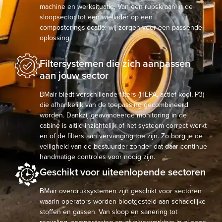
machine en werksituatie. Van een rupskraan in de
sloopsector tot een wiellader op een
composteringslocatie: wij zorgen voor een passende
oplossing.
Filtersystemen die zich aanpassen
aan jouw sector
BMair biedt verschillende filters (HEPA, actief kool, P3)
die afhankelijk van de toepassing gecombineerd
worden. Dankzij geavanceerde monitoring in de
cabine is altijd inzichtelijk of het systeem correct werkt
en of de filters aan vervanging toe zijn. Zo borg je de
veiligheid van de bestuurder zonder dat daar continue
handmatige controles voor nodig zijn.
Geschikt voor uiteenlopende sectoren
BMair overdruksystemen zijn geschikt voor sectoren
waarin operators worden blootgesteld aan schadelijke
stoffen en gassen. Van sloop en sanering tot