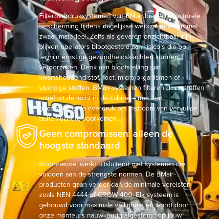
Filteroverdruksystemen van BMair bieden structurele
bescherming tijdens dagelijkse werkzaamheden met
zwaar materieel. Zelfs als gevaren onzichtbaar zijn,
blijven operators blootgesteld aan risico’s die op
termijn ernstige gezondheidsklachten kunnen
veroorzaken. Denk aan blootstelling aan
kwartshoudend stof, roet, micro-organismen of
vluchtige stoffen. BMair-systemen filteren deze stoffen
actief uit de lucht in de cabine – met een
gecontroleerde overdruk om instroom van vervuilde
buitenlucht te voorkomen.
Geen compromissen: alleen de
hoogste standaard
Kroonheuvel werkt uitsluitend met systemen die
voldoen aan de strengste normen. De BMair-
producten gaan verder dan de minimale vereisten
zoals NEN 4444 of CROW 400. Elk systeem is
gebouwd voor maximale veiligheid en wordt door
onze monteurs nauwkeurig afgestemd op jouw