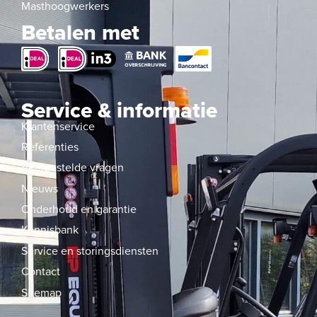
Masthoogwerkers
Betalen met
Service & informatie
Klantenservice
Referenties
Veelgestelde vragen
Nieuws
Onderhoud en garantie
Kennisbank
Service en storingsdiensten
Contact
Sitemap