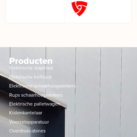
Producten
Elektrische stapelaar
Elektrische heftruck
Elektrische schaarhoogwerkers
Rups schaarhoogwerkers
Elektrische palletwagen
Kistenkantelaar
Voorzetapparatuur
Overdrukcabines