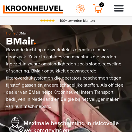
0
100+ tevreden klanten
Home
/ BMair
BMair
.
Gezonde lucht op de werkplek is geen luxe, maar
noodzaak. Zeker in cabines van machines die worden
ingezet in zware omstandigheden zoals sloop, recycling
of sanering. BMair ontwikkelt geavanceerde
filteroverdruksystemen die operators beschermen tegen
fijnstof, gassen en andere schadelijke stoffen. Als officieel
dealer van BMair helpt Kroonheuvel Intern Transport
bedrijven in Nederland en België bij het veiliger maken
van hun machinepark.
Maximale bescherming in risicovolle
werkomgevingen