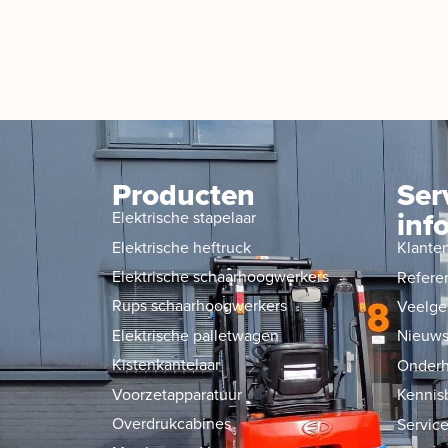
Producten
Ser
inf
Elektrische stapelaar
Elektrische heftruck
Klante
Elektrische schaarhoogwerkers
Refere
Rups schaarhoogwerkers
Veelge
Elektrische palletwagen
Nieuw
Kistenkantelaar
Onderh
Voorzetapparatuur
Kennis
Overdrukcabines
Service