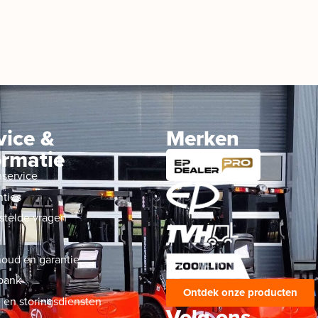
vice &
Merken
ormatie
nservice
nties
stelde vragen
s
oud en garantie
bank
Ontdek onze producten
 en storingsdiensten
Volg ons