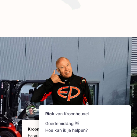
Kroonheuvel
Faradaystraat 8