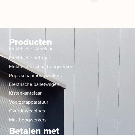
Producten
Elektrische stapelaar
Elektrische heftruck
Elektrische schaarhoogwerkers
Rups schaarhoogwerkers
Elektrische palletwagen
Kistenkantelaar
Voorzetapparatuur
Overdrukcabines
Masthoogwerkers
Betalen met