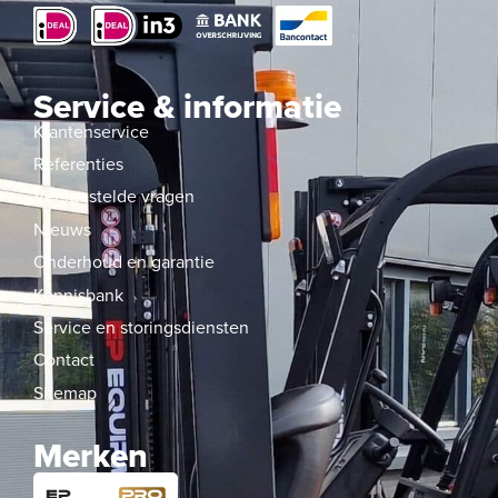
Service & informatie
Klantenservice
Referenties
Veelgestelde vragen
Nieuws
Onderhoud en garantie
Kennisbank
Service en storingsdiensten
Contact
Sitemap
Merken